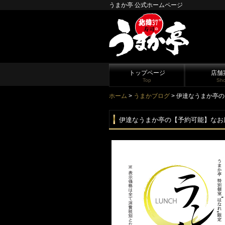
うまか亭 公式ホームページ
トップページ
店舗
Top
Sh
ホーム
>
うまかブログ
> 伊達なうまか亭
伊達なうまか亭の【予約可能】なお