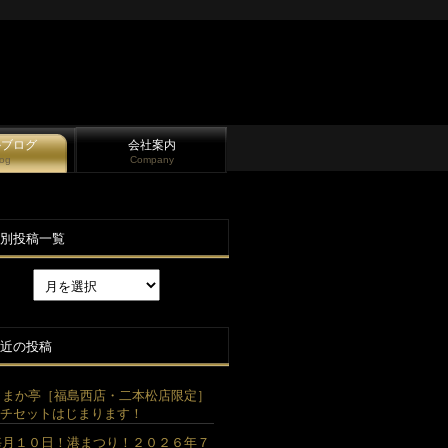
かブログ
会社案内
log
Company
別投稿一覧
近の投稿
うまか亭［福島西店・二本松店限定］
チセットはじまります！
毎月１０日！港まつり！２０２６年７