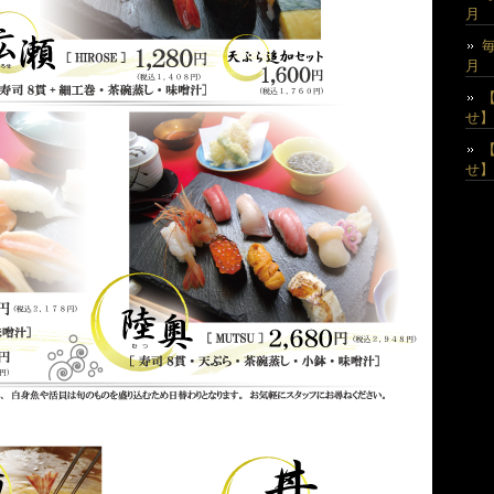
月
月
せ】
せ】