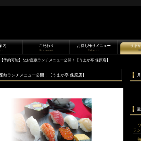
案内
こだわり
お持ち帰りメニュー
うま
op
Kodawari
Takeout
B
の【予約可能】なお座敷ランチメニュー公開！【うまか亭 保原店】
座敷ランチメニュー公開！【うまか亭 保原店】
月
最
ラン