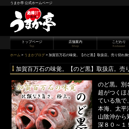
うまか亭 公式ホームページ
トップページ
店舗案内
こだわり
Top
Shop
Kodawari
ホーム
>
うまかブログ
> 加賀百万石の味覚。【のど黒】取扱店。売り切れ御
加賀百万石の味覚。【のど黒】取扱店。売
のど黒。別
超がつくほ
ている魚で
本海、太平
山陰沖から
深８０～１